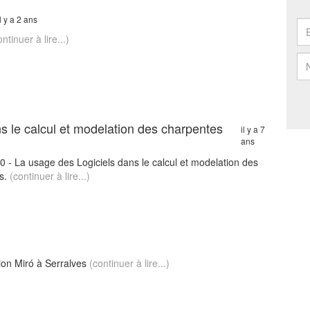
il y a 2 ans
ontinuer à lire...)
ns le calcul et modelation des charpentes
il y a 7
ans
 - La usage des Logiciels dans le calcul et modelation des
es.
(continuer à lire...)
tion Miró à Serralves
(continuer à lire...)