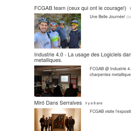
FCGAB team (ceux qui ont le courage!)
Une Belle Journée!
(c
Industrie 4.0 - La usage des Logiciels da
metalliques.
FCGAB @ Industrie 4.0
charpentes metalliqu
Miró Dans Serralves
il y a 8 ans
FCGAB visite l'exposi